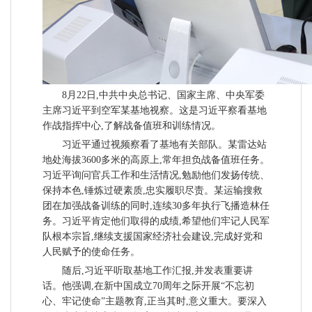
8月22日,中共中央总书记、国家主席、中央军委
主席习近平到空军某基地视察。这是习近平察看基地
作战指挥中心,了解战备值班和训练情况。
习近平通过视频察看了基地有关部队。某雷达站
地处海拔3600多米的高原上,常年担负战备值班任务。
习近平询问官兵工作和生活情况,勉励他们发扬传统、
保持本色,锤炼过硬素质,忠实履职尽责。某运输搜救
团在加强战备训练的同时,连续30多年执行飞播造林任
务。习近平肯定他们取得的成绩,希望他们牢记人民军
队根本宗旨,继续支援国家经济社会建设,完成好党和
人民赋予的使命任务。
随后,习近平听取基地工作汇报,并发表重要讲
话。他强调,在新中国成立70周年之际开展“不忘初
心、牢记使命”主题教育,正当其时,意义重大。要深入