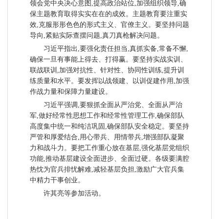
领会党中央决心意图,提高政治站位,加强组织领导,确
保主题教育取得实实在在的成效。主题教育要注重实
效,克服形形色色的形式主义、官僚主义。要坚持问题
导向,紧贴实际查摆问题,真刀真枪解决问题。
习近平指出,要强化责任担当,真抓实备,常备不懈,
确保一旦有事能上得去、打得赢。要坚持实战实训、
联战联训,加强对抗性、针对性、协同性训练,提升训
练质量和水平。要发挥以战领建、以训促建作用,加强
作战力量和保障力量建设。
习近平强调,要狠抓全面从严治党、全面从严治
军,做好经常性思想工作和经常性管理工作,确保部队
高度集中统一和纯洁巩固,确保部队安全稳定。要坚持
严管和厚爱结合,用心带兵、用情带兵,增强部队凝聚
力和战斗力。要把工作重心放在基层,强化基层党组织
功能,推动基层建设全面进步、全面过硬。各级要满腔
热忱为官兵排忧解难,减轻基层负担,激励广大官兵集
中精力干事创业。
许其亮等参加活动。